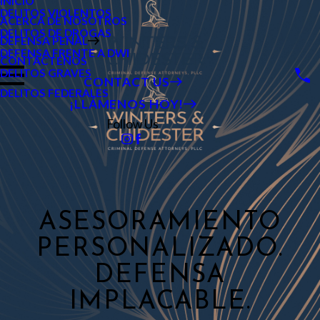
INICIO
DELITOS VIOLENTOS
ACERCA DE NOSOTROS
DELITOS DE DROGAS
DEFENSA PENAL
DEFENSA FRENTE A DWI
CONTÁCTENOS
DELITOS GRAVES
CONTACT US
DELITOS FEDERALES
¡LLÁMENOS HOY!
Follow Us
ASESORAMIENTO
PERSONALIZADO.
DEFENSA
IMPLACABLE.