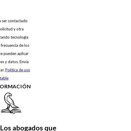
a ser contactado
olicitud y otra
izando tecnología
frecuencia de los
Se pueden aplicar
es y datos. Envía
ar.
Política de uso
table
FORMACIÓN
Los abogados que