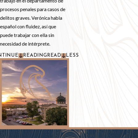
trabajó en el departamento de
procesos penales para casos de
delitos graves. Verónica habla
español con fluidez, así que
puede trabajar con ella sin
necesidad de intérprete.
NTINUE
READING
READ
LESS