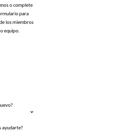
enos o complete
ormulario para
 de los miembros
o equipo.
 nuevo?
 ayudarte?