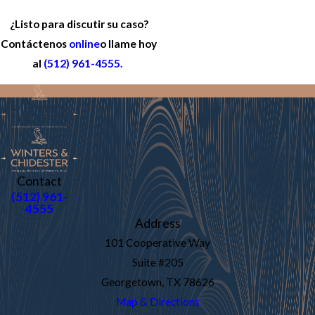
¿Listo para discutir su caso?
Contáctenos
online
o llame hoy
al
(512) 961-4555
.
Contact
(512) 961-
4555
Address
101 Cooperative Way
Suite #205
Georgetown, TX 78626
Map & Directions